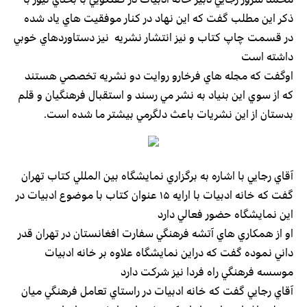
ذكر اين مطلب گفت كه اين نهاد در كنار موفقيت هاي ياد شده
در قسمت چاپ كتاب و نيز انتشار نشريه نيز دستاوردهاي خوبي
داشته است
اوگفت كه مجله هاي فرخارو روايت دو نشريه تخصصي هستند
كه از سوي اين بنياد به نشر مي رسند و استقبال فرهنگيان و قلم
بدستان از اين نشريات باعث دلگرمي بيشتر ما شده است.
آقاي رجايي با اشاره به برگزاري نمايشگاه بين المللي كتاب تهران
گفت كه خانه ادبيات با ارايه ۱۵ عنوان كتاب با موضوع ادبيات در
اين نمايشگاه حضور فعالي دارد
او از همكاري هاي آتشه فرهنگي سفارت افغانستان در تهران قدر
داني نموده گفت كه دراين نمايشگاه علاوه بر خانه ادبيات
موسسه فرهنگي راه فردا نيز شركت دارد
آقاي رجايي گفت كه خانه ادبيات در راستاي تعامل فرهنگي ميان