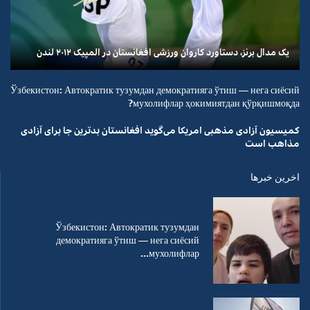
یک مدال برنز، دستاورد کاروان ورزشی افغانستان در المپیک ۲۰۱۲ لندن
Ўзбекистон: Автократик тузумдан демократияга ўтиш — нега сиёсий
мухолифлар ҳокимиятдан қўрқишмоқда?
کمیسیون آزادی مذهبی امریکا می‌گوید افغانستان بدترین جا برای آزادی
مذاهب است
اخرین خبرها
Ўзбекистон: Автократик тузумдан
демократияга ўтиш — нега сиёсий
мухолифлар...