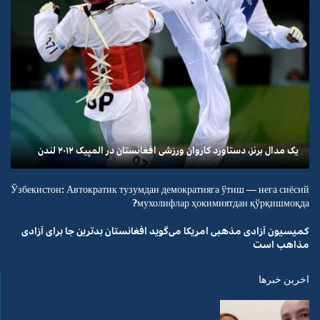
یک مدال برنز، دستاورد کاروان ورزشی افغانستان در المپیک ۲۰۱۲ لندن
Ўзбекистон: Автократик тузумдан демократияга ўтиш — нега сиёсий
мухолифлар ҳокимиятдан қўрқишмоқда?
کمیسیون آزادی مذهبی امریکا می‌گوید افغانستان بدترین جا برای آزادی
مذاهب است
اخرین خبرها