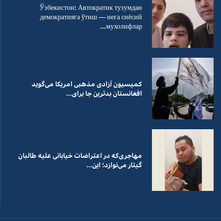
Ўзбекистон: Автократик тузумдан
демократияга ўтиш — нега сиёсий
мухолифлар...
کمیسیون آزادی مذهبی امریکا می‌گوید
افغانستان بدترین جا برای...
مهاجری‌که در اعتراضات خیابانی علیه طالبان
گیتار می‌نوازد؛ این...