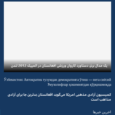
یک مدال برنز، دستاورد کاروان ورزشی افغانستان در المپیک 2012 لندن
Ўзбекистон: Автократик тузумдан демократияга ўтиш — нега сиёсий
мухолифлар ҳокимиятдан қўрқишмоқда?
کمیسیون آزادی مذهبی امریکا می‌گوید افغانستان بدترین جا برای آزادی
مذاهب است
اخرین خبرها