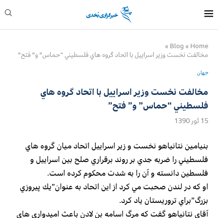
»
Blog
»
Home
مخالفت نخست وزير اسراييل با اتحاد گروه هاي فلسطيني “حماس” و” فتح”
جهان
مخالفت نخست وزير اسراييل با اتحاد گروه هاي
فلسطيني “حماس” و” فتح”
15 ثور 1390
بنيامين نتانياهو نخست و زير اسراييل اتحاد ميان گروه هاي
فلسطيني را ضربه جدي بر روند برقراري صلح بين اسراييل و
فلسطين دانسته و آن را به شدت محكوم كرده است.
او كه در لندن صحبت مي كرد از اين اتحاد به عنوان”يك پيروزي
بزرگ”براي تروريستان ياد كرد.
آقاي نتانياهو گفت كه مرگ اسامه بن لادن باعث اميدواري هاي