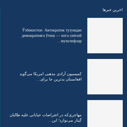
اخرین خبرها
Ўзбекистон: Автократик тузумдан
демократияга ўтиш — нега сиёсий
мухолифлар...
کمیسیون آزادی مذهبی امریکا می‌گوید
افغانستان بدترین جا برای...
مهاجری‌که در اعتراضات خیابانی علیه طالبان
گیتار می‌نوازد؛ این...