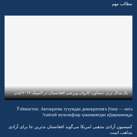
مطالب مهم
یک مدال برنز، دستاورد کاروان ورزشی افغانستان در المپیک ۲۰۱۲ لندن
Ўзбекистон: Автократик тузумдан демократияга ўтиш — нега
сиёсий мухолифлар ҳокимиятдан қўрқишмоқда?
کمیسیون آزادی مذهبی امریکا می‌گوید افغانستان بدترین جا برای آزادی
مذاهب است