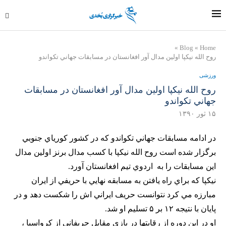
»
Blog
»
Home
روح الله نيكپا اولين مدال آور افغانستان در مسابقات جهاني تكواندو
ورزشی
روح الله نيكپا اولين مدال آور افغانستان در مسابقات
جهاني تكواندو
۱۵ ثور ۱۳۹۰
در ادامه مسابقات جهاني تكواندو كه در كشور كورياي جنوبي
برگزار شده است روح الله نيكپا با كسب مدال برنز اولين مدال
اين مسابقات را به اردوي تيم افغانستان آورد.
نيكپا كه براي راه يافتن به مسابقه نهايي با حريفي از ايران
مبارزه مي كرد نتوانست حريف ايراني اش را شكست دهد و در
پايان با نتيجه ۱۲ بر ۵ تسليم او شد.
او در اين دوره از رقابتها در بازي مقابل حريفاني از كرواسيا ،