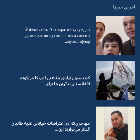
اخرین خبرها
Ўзбекистон: Автократик тузумдан
демократияга ўтиш — нега сиёсий
мухолифлар...
کمیسیون آزادی مذهبی امریکا می‌گوید
افغانستان بدترین جا برای...
مهاجری‌که در اعتراضات خیابانی علیه طالبان
گیتار می‌نوازد؛ این...