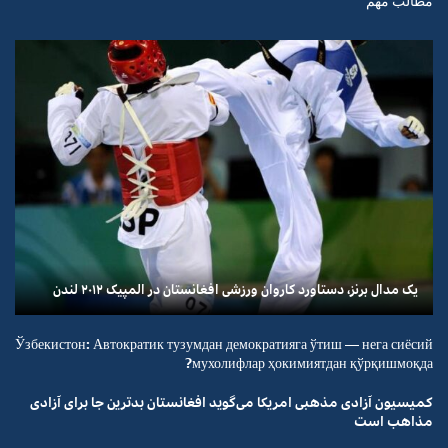
مطالب مهم
یک مدال برنز، دستاورد کاروان ورزشی افغانستان در المپیک ۲۰۱۲ لندن
Ўзбекистон: Автократик тузумдан демократияга ўтиш — нега сиёсий
мухолифлар ҳокимиятдан қўрқишмоқда?
کمیسیون آزادی مذهبی امریکا می‌گوید افغانستان بدترین جا برای آزادی
مذاهب است