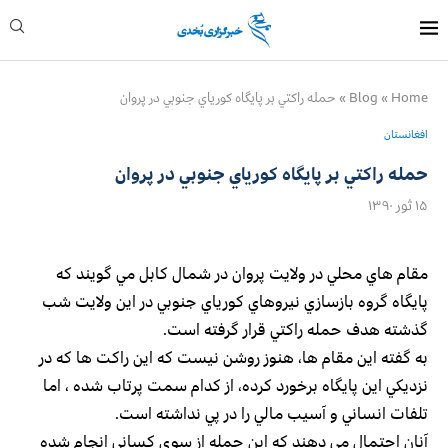
Home
»
Blog
»
حمله راكتي بر پايگاه كورياي جنوبي در پروان
افغانستان
حمله راكتي بر پايگاه كورياي جنوبي در پروان
۱۵ ثور ۱۳۹۰
مقام هاي محلي در ولايت پروان در شمال كابل مي گويند كه
پايگاه گروه بازسازي نيروهاي كورياي جنوبي در اين ولايت شب
گذشته هدف حمله راكتي قرار گرفته است.
به گفته اين مقام ها،‌ هنوز روشن نيست كه اين راكت ها كه در
نزديكي اين پايگاه برخورد كرده، از كدام سمت پرتاب شده ، اما
تلفات انساني و آسيب مالي را در پي نداشته است.
آنان احتمال مي دهند كه اين حمله از سوي كساني انجام شده