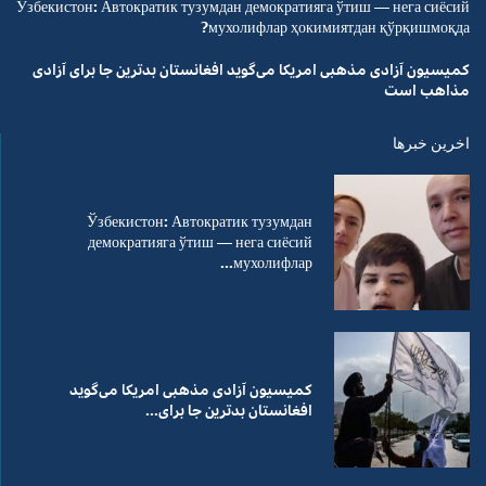
Ўзбекистон: Автократик тузумдан демократияга ўтиш — нега сиёсий
мухолифлар ҳокимиятдан қўрқишмоқда?
کمیسیون آزادی مذهبی امریکا می‌گوید افغانستان بدترین جا برای آزادی
مذاهب است
اخرین خبرها
Ўзбекистон: Автократик тузумдан
демократияга ўтиш — нега сиёсий
мухолифлар...
کمیسیون آزادی مذهبی امریکا می‌گوید
افغانستان بدترین جا برای...