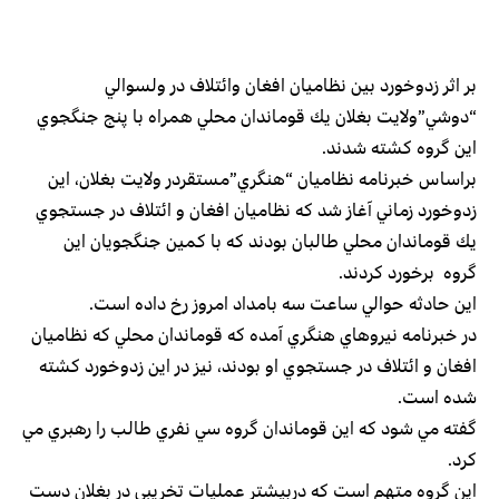
بر اثر زدوخورد بين نظاميان افغان وائتلاف در ولسوالي
“دوشي”ولايت بغلان يك قوماندان محلي همراه با پنج جنگجوي
اين گروه كشته شدند.
براساس خبرنامه نظاميان “هنگري”مستقردر ولايت بغلان، اين
زدوخورد زماني آغاز شد كه نظاميان افغان و ائتلاف در جستجوي
يك قوماندان محلي طالبان بودند كه با كمين جنگجويان اين
گروه برخورد كردند.
اين حادثه حوالي ساعت سه بامداد امروز رخ داده است.
در خبرنامه نيروهاي هنگري آمده كه قوماندان محلي كه نظاميان
افغان و ائتلاف در جستجوي او بودند، نيز در اين زدوخورد كشته
شده است.
گفته مي شود كه اين قوماندان گروه سي نفري طالب را رهبري مي
كرد.
اين گروه متهم است كه دربيشتر عمليات تخريبي در بغلان دست