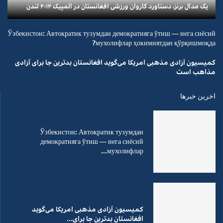
یک مدال برنز، دستاورد کاروان ورزشی افغانستان در المپیک ۲۰۱۲ لندن
Ўзбекистон: Автократик тузумдан демократияга ўтиш — нега сиёсий
мухолифлар ҳокимиятдан қўрқишмоқда?
کمیسیون آزادی مذهبی امریکا می‌گوید افغانستان بدترین جا برای آزادی
مذاهب است
اخرین خبرها
Ўзбекистон: Автократик тузумдан
демократияга ўтиш — нега сиёсий
мухолифлар...
کمیسیون آزادی مذهبی امریکا می‌گوید
افغانستان بدترین جا برای...