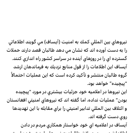
نيروهاي بين المللي كمك به امنيت (‌آيساف) مي گويند اطلاعاتي
را به دست آورده اند كه نشان مي دهد طالبان قصد دارند حملات
گسترده اي را در روزهاي آينده در سراسر كشور راه اندازي كنند.
آيساف اين اطلاعات را از قول منابع نزديك به فرماندهان ارشد
گروه طالبان منتشر و تأكيد كرده است كه اين عمليات احتمالاً
“پيچيده” خواهد بود.
اين نيروها در اعلاميه خود جزئيات بيشتري در مورد “پيچيده
بودن”‌ عمليات نداده، اما گفته اند كه نيروهاي امنيتي افغانستان
و ائتلاف بين المللي تدابير امنيتي را براي مقابله با اين تهديدها
روي دست گرفته اند.
آيساف در اعلاميه اي خود خواستار همكاري مردم در دادن