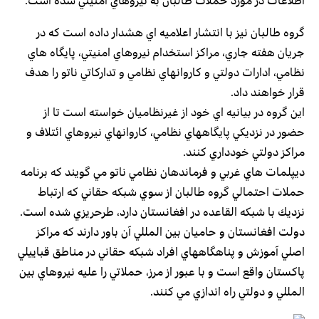
اطلاعات در مورد حملات طالبان به نيروهاي امنيتي شده است.
گروه طالبان نيز با انتشار اعلاميه اي هشدار داده است كه در
جريان هفته جاري،‌ مراكز استخدام نيروهاي امنيتي،‌ پايگاه هاي
نظامي، ادارات دولتي و كاروانهاي نظامي و تداركاتي ناتو را هدف
قرار خواهند داد.
اين گروه در بيانيه اي خود از غيرنظاميان خواسته است تا از
حضور در نزديكي پايگاههاي نظامي،‌ كاروانهاي نيروهاي ائتلاف و
مراكز دولتي خودداري كنند.
ديپلمات هاي غربي و فرماندهان نظامي ناتو مي گويند كه برنامه
حملات احتمالي گروه طالبان از سوي شبكه حقاني كه ارتباط
نزديك با شبكه القاعده در افغانستان دارد، طرحريزي شده است.
دولت افغانستان و حاميان بين المللي آن باور دارند كه مراكز
اصلي آموزش و پناهگاههاي افراد شبكه حقاني در مناطق قباييلي
پاكستان واقع است و با عبور از مرز، حملاتي را عليه نيروهاي بين
المللي و دولتي راه اندازي مي كنند.