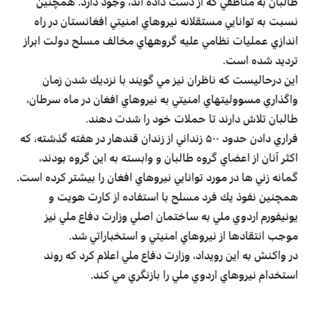
طالبان به مناطقي كه از دست داده اند، وجود دارد. همچنين
نسبت به توانايي مستقلانه نيروهاي امنيتي افغانستان در راه
اندازي عمليات نظامي عليه گروههاي مخالف مسلح دولت ابراز
ترديد شده است.
اين درحاليست كه ناظران نيز مي گويند با نزديك شدن زمان
واگذاري مسووليتهاي امنيتي به نيروهاي افغان در ماه سرطان،
طالبان تلاش دارند تا حملات خود را شدت دهند.
فراري دادن حدود ۵۰۰ زنداني از زندان قندهار در هفته گذشته،‌ كه
اكثر آنان از اعضاي گروه طالبان و وابسته به اين گروه بودند،
گمانه زني ها در مورد توانايي نيروهاي افغان را بيشتر كرده است.
همچنين نفوذ يك فرد مسلح با استفاده از كارت هويت و
يونيفورم اردوي ملي به ساختمان اصلي وزارت دفاع ملي نيز
موجب انتقادها از نيروهاي امنيتي و استخباراتي شد.
در واكنش به اين رويداد، وزارت دفاع ملي اعلام كرد كه روند
استخدام نيروهاي اردوي ملي را بازنگري مي كند.