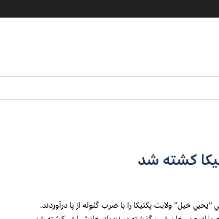
يكا كشته شد
يي خيل” ولايت پكتيكا را با ضرب گلوله از پا درآوردند.
د كه ملك عمر خان شب گذشته در نزديك خانش اش كشته شد.