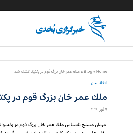
Home
»
Blog
»
ملك عمر خان بزرگ قوم در پكتيكا كشته شد
افغانستان
ملك عمر خان بزرگ قوم در پكت
۹ ثور ۱۳۹۰
مردان مسلح ناشناس ملك عمر خان بزرگ قوم در ولسوالي “يح
مقام هاي محلي در پكتيكا ضمن تاييد اين خبر مي گوين