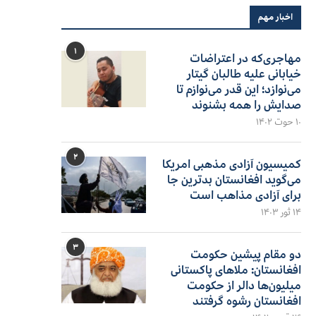
اخبار مهم
۱
مهاجری‌که در اعتراضات
خیابانی علیه طالبان گیتار
می‌نوازد؛ این قدر می‌نوازم تا
صدایش را همه بشنوند
۱۰ حوت ۱۴۰۲
۲
کمیسیون آزادی مذهبی امریکا
می‌گوید افغانستان بدترین جا
برای آزادی مذاهب است
۱۴ ثور ۱۴۰۳
۳
دو مقام پیشین حکومت
افغانستان: ملاهای پاکستانی
میلیون‌ها دالر از حکومت
افغانستان رشوه گرفتند