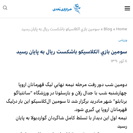
Home
»
Blog
»
سومين بازي الكلاسيكو باشكست ريال به پايان رسيد
ورزشی
سومين بازي الكلاسيكو باشكست ريال به پايان رسيد
۸ ثور ۱۳۹۰
دومين شب دور رفت مرحله نيمه‌ نهايي ليگ قهرمانان اروپا
چهارشنبه شب با جدال رلان و بارسلونا در ورزشگاه “سانتياگو
برنابئو” شهر مادريد برگزار شد تا سومين ال‌كلاسيكو اين بار درليگ
قهرمانان اروپا پي گيري شود.
نيمه اول اين ديدار با تسلط كامل شاگردان گوارديولا به پايان
رسيد