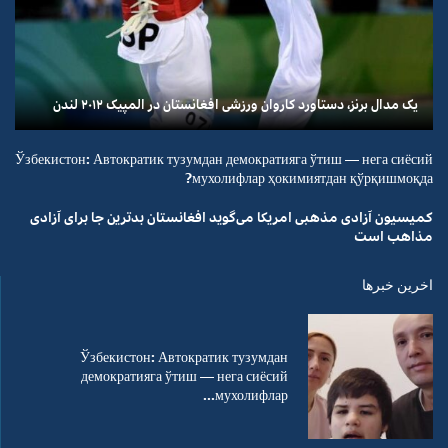
یک مدال برنز، دستاورد کاروان ورزشی افغانستان در المپیک ۲۰۱۲ لندن
Ўзбекистон: Автократик тузумдан демократияга ўтиш — нега сиёсий
мухолифлар ҳокимиятдан қўрқишмоқда?
کمیسیون آزادی مذهبی امریکا می‌گوید افغانستان بدترین جا برای آزادی
مذاهب است
اخرین خبرها
Ўзбекистон: Автократик тузумдан
демократияга ўтиш — нега сиёсий
мухолифлар...