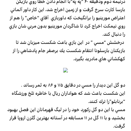
درنيمه دوم ودقيقه ۶۰ “په په”با انجام دادن خطا روي بازيكن
بارسا كارت سرخ گرفت و از زمين اخراج شد، اين كار داور آلماني
اعتراض مورينيو را برانگيخت كه داوربازي آقاي “خاص” را هم از
روي نيمكت اخراج كرد تا شاگردان مورينيو بدون مربي شان بازي
را دنبال كند.
درخشش “مسي ” در اين بازي باعث شكست ميزبان شد تا
بازيكنان بارسلونا انتقام شكست يك برصفر جام پادشاهي را از
كهكشاني هاي مادريد بگيرد.
دو گل اين ديدار را مسي در دقايق ۷۵ و ۸۶ به ثمر رساند .
اين شكست باعث شد كه هواداران ريال با خاطره تلخ ورزشگاه
“برنابئو”را ترك كنند.
مسي با اين دو گل ركورد خود را در ليگ قهرمانان اين فصل بهبود
بخشيد و با ۱۱ گل در ۱۱ مسابقه در آستانه بهترين گلزن اروپا قرار
گرفت.