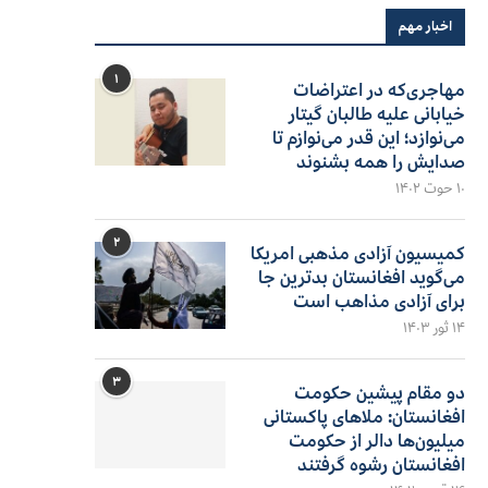
اخبار مهم
۱
مهاجری‌که در اعتراضات
خیابانی علیه طالبان گیتار
می‌نوازد؛ این قدر می‌نوازم تا
صدایش را همه بشنوند
۱۰ حوت ۱۴۰۲
۲
کمیسیون آزادی مذهبی امریکا
می‌گوید افغانستان بدترین جا
برای آزادی مذاهب است
۱۴ ثور ۱۴۰۳
۳
دو مقام پیشین حکومت
افغانستان: ملاهای پاکستانی
میلیون‌ها دالر از حکومت
افغانستان رشوه گرفتند