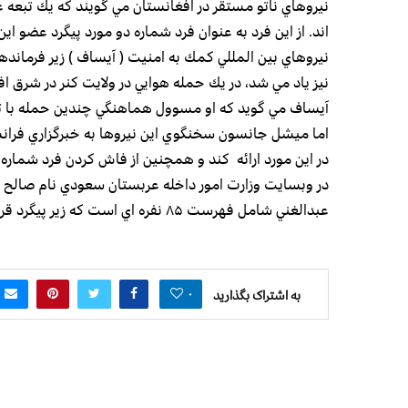
نيروهاي ناتو مستقر در افغانستان مي گويند كه يك تبعه 
اند. از اين فرد به عنوان فرد شماره دو مورد پيگرد عضو ا
نيروهاي بين المللي كمك به امنيت (‌ آيساف ) زير فرمانده
نيز ياد مي شد، در يك حمله هوايي در ولايت كنر در شرق افغانستان به تاريخ 
آيساف مي گويد كه او مسوول هماهنگي چندين حمله با ته
اما ميشل جانسون سخنگوي اين نيروها به خبرگزاري فرانسه
در اين مورد ارائه كند و همچنين از فاش كردن فرد شماره 
در وبسايت وزارت امور داخله عربستان سعودي نام صالح 
عبدالغني شامل فهرست ۸۵ نفره اي است كه زير پيگرد قرار دارند.
۰
به اشتراک بگذارید