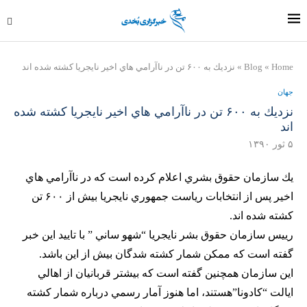
Home
»
Blog
»
نزديك به ۶۰۰ تن در ناآرامي هاي اخير نايجريا كشته شده اند
جهان
نزديك به ۶۰۰ تن در ناآرامي هاي اخير نايجريا كشته شده
اند
۵ ثور ۱۳۹۰
يك سازمان حقوق بشري اعلام كرده است كه در ناآرامي هاي
اخير پس از انتخابات رياست جمهوري نايجريا بيش از ۶۰۰ تن
كشته شده اند.
رييس سازمان حقوق بشر نايجريا “شهو ساني ” با تاييد اين خبر
گفته است كه ممكن شمار كشته شدگان بيش از اين باشد.
اين سازمان همچنين گفته است كه بيشتر قربانيان از اهالي
ايالت “كادونا”هستند، اما هنوز آمار رسمي درباره شمار كشته