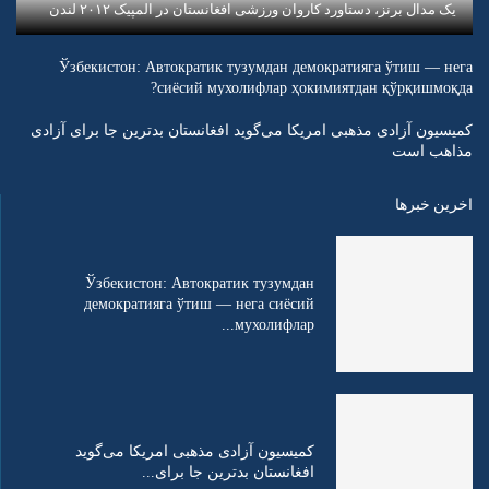
یک مدال برنز، دستاورد کاروان ورزشی افغانستان در المپیک ۲۰۱۲ لندن
Ўзбекистон: Автократик тузумдан демократияга ўтиш — нега
сиёсий мухолифлар ҳокимиятдан қўрқишмоқда?
کمیسیون آزادی مذهبی امریکا می‌گوید افغانستان بدترین جا برای آزادی
مذاهب است
اخرین خبرها
Ўзбекистон: Автократик тузумдан
демократияга ўтиш — нега сиёсий
мухолифлар...
کمیسیون آزادی مذهبی امریکا می‌گوید
افغانستان بدترین جا برای...