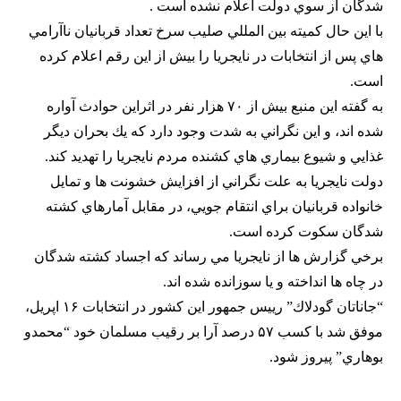
شدگان از سوي دولت اعلام نشده است .
با اين حال كميته بين المللي صليب سرخ تعداد قربانيان ناآرامي
هاي پس از انتخابات در نايجريا را بيش از اين رقم اعلام كرده
است.
به گفته اين منبع بيش از ۷۰ هزار نفر در اثراين حوادث آواره
شده اند، و اين نگراني به شدت وجود دارد كه يك بحران ديگر
غذايي و شيوع بيماري هاي كشنده مردم نايجريا را تهديد كند.
دولت نايجريا به علت نگراني از افزايش خشونت ها و تمايل
خانواده قربانيان براي انتقام جويي، در مقابل آمارهاي كشته
شدگان سكوت كرده است.
برخي گزارش ها از نايجريا مي رساند كه اجساد كشته شدگان
در چاه ها انداخته و يا سوزانده شده اند.
“جاناتان گودلاك” رييس جمهور اين كشور در انتخابات ۱۶ اپريل،
موفق شد با كسب ۵۷ درصد آرا بر رقيب مسلمان خود “محمدو
بوهاري” پيروز شود.