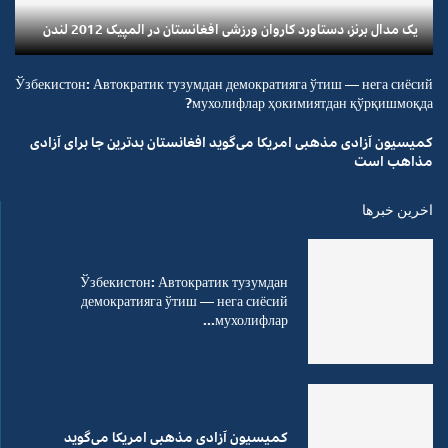
یک مدال برنز، دستاورد کاروان ورزشی افغانستان در المپیک 2012 لندن
Ўзбекистон: Автократик тузумдан демократияга ўтиш — нега сиёсий
мухолифлар ҳокимиятдан қўрқишмоқда?
کمیسیون آزادی مذهبی امریکا می‌گوید افغانستان بدترین جا برای آزادی
مذاهب است
اخرین خبرها
Ўзбекистон: Автократик тузумдан
демократияга ўтиш — нега сиёсий
мухолифлар...
کمیسیون آزادی مذهبی امریکا می‌گوید