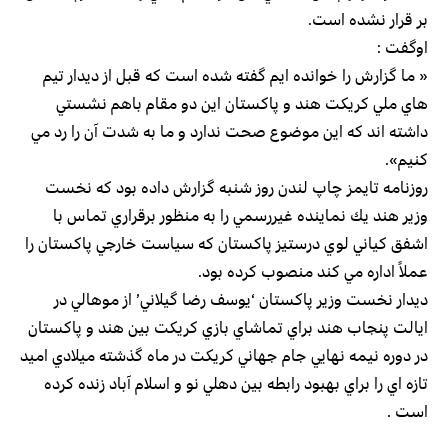
بر قرار نشده است.
اوگفت :
« ما گزارش را خوانده ايم گفته شده است كه قبل از ديدار تيم
هاي ملي كريكت هند و پاكستان اين دو مقام باهم نشستي
داشته اند كه اين موضوع صحت ندارد و ما به شدت آن را رد مي
كنيم».
روزنامه تايمز چاپ لندن روز شنبه گزارش داده بود كه نخست
وزير هند يك نماينده غيررسمي را به منظور برقراري تماس با
اشفق كياني لوي درستيز پاكستان كه سياست خارجي پاكستان را
عملاً اداره مي كند منصوب كرده بود.
ديدار نخست وزير پاكستان ‘يوسف رضا گيلاني’ از موهالي در
ايالت پنجاب هند براي تماشاي بازي كريكت بين هند و پاكستان
در دوره نيمه نهايي جام جهاني كريكت در ماه گذشته ميلادي اميد
تازه اي را براي بهبود رابطه بين دهلي نو و اسلام آباد زنده كرده
است .