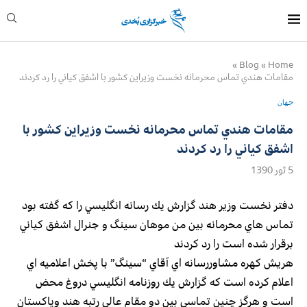
»
Blog
»
Home
مقامات هندي تماس محرمانه نخست وزيراين كشور با اشفق كياني را رد كردند
جهان
مقامات هندي تماس محرمانه نخست وزيراين كشور با
اشفق كياني را رد كردند
5 ثور 1390
دفتر نخست وزير هند گزارش يك رسانه انگليسي را كه گفته بود
تماس هاي محرمانه بين من موهان سينگ و جنرال اشفق كياني
برقرار شده است را رد كردند
هريش كهره مشاوررسانه اي آقاي “سينگ” با پخش اعلاميه اي
اعلام كرده است كه گزارش يك روزنامه انگليسي دروغ محض
است و هرگز چنين تماسي بين دو مقام عالي رتبه هند وپاكستان