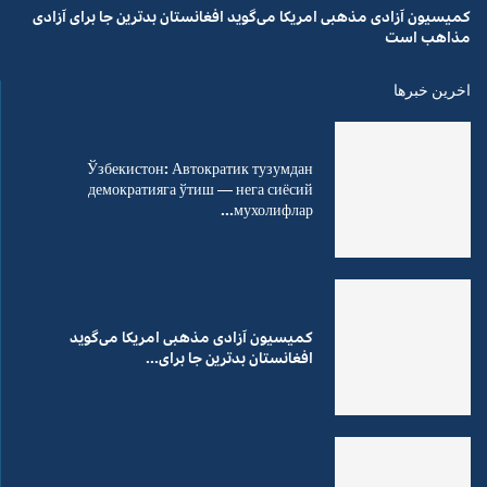
کمیسیون آزادی مذهبی امریکا می‌گوید افغانستان بدترین جا برای آزادی
مذاهب است
اخرین خبرها
Ўзбекистон: Автократик тузумдан
демократияга ўтиш — нега сиёсий
мухолифлар...
کمیسیون آزادی مذهبی امریکا می‌گوید
افغانستان بدترین جا برای...