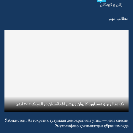
زنان و کودکان
مطالب مهم
یک مدال برنز، دستاورد کاروان ورزشی افغانستان در المپیک ۲۰۱۲ لندن
Ўзбекистон: Автократик тузумдан демократияга ўтиш — нега сиёсий
мухолифлар ҳокимиятдан қўрқишмоқда?