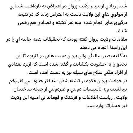
شمار زيادي از مردم ولايت پروان در اعتراض به بازداشت شماري
از مولوي هاي اين ولايت دست به اعتراض زدند كه در نتيجه
درگيري هاي انجام شده سه نفر كشته و تعدادي هم زخمي
شدند.
مقامات ولايت پروان گفته بودند كه تحقيقات همه جانبه اي را در
اين راستا انجام مي دهند.
به گفته بصير سالنگي والي پروان دست هايي در كاربود تا اين
تجمع را به خشونت بكشانند و گفته شده است كه ازنزد تعدادي
از افراد ملكي سلاح هاي سبك نيز به دست آ‌مده است.
در حوادث پروان علاوه بر كشته شدن سه نفر حدود سي نفر زخم
برداشتند وبه تاسيسات دولتي و غيردولتي از جمله ساختمان
ولايت ، رياست اطلاعات و فرهنگ و قومانداني امنيه اين ولايت
نيز خساراتي وارد شد.