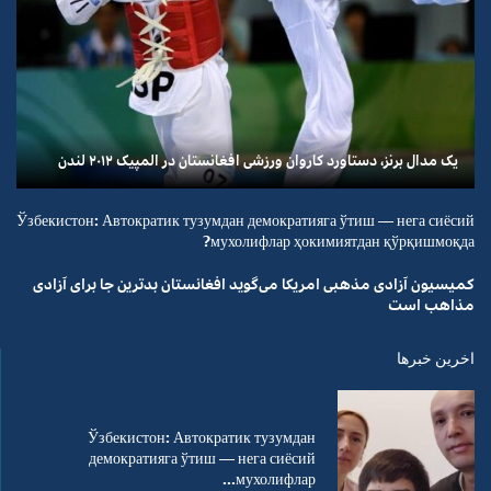
یک مدال برنز، دستاورد کاروان ورزشی افغانستان در المپیک ۲۰۱۲ لندن
Ўзбекистон: Автократик тузумдан демократияга ўтиш — нега сиёсий
мухолифлар ҳокимиятдан қўрқишмоқда?
کمیسیون آزادی مذهبی امریکا می‌گوید افغانستان بدترین جا برای آزادی
مذاهب است
اخرین خبرها
Ўзбекистон: Автократик тузумдан
демократияга ўтиш — нега сиёсий
мухолифлар...