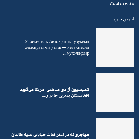
مذاهب است
اخرین خبرها
Ўзбекистон: Автократик тузумдан
демократияга ўтиш — нега сиёсий
мухолифлар...
کمیسیون آزادی مذهبی امریکا می‌گوید
افغانستان بدترین جا برای...
مهاجری‌که در اعتراضات خیابانی علیه طالبان