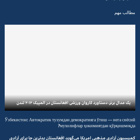
مطالب مهم
یک مدال برنز، دستاورد کاروان ورزشی افغانستان در المپیک ۲۰۱۲ لندن
Ўзбекистон: Автократик тузумдан демократияга ўтиш — нега сиёсий
мухолифлар ҳокимиятдан қўрқишмоқда?
کمیسیون آزادی مذهبی امریکا می‌گوید افغانستان بدترین جا برای آزادی