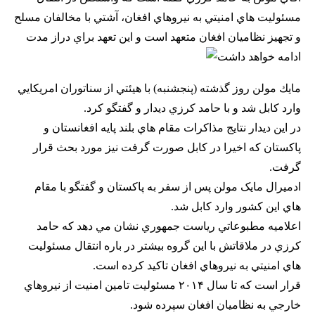
مسئوليت هاي امنيتي به نيروهاي افغان، آشتي با مخالفان مسلح
و تجهيز نظاميان افغان متعهد است و اين تعهد براي دراز مدت
ادامه خواهد داشت
مايك مولن روز گذشته (پنجشنبه) با هيئتي از سناتوران امريكايي
وارد كابل شد و با حامد كرزي ديدار و گفتگو كرد.
در اين ديدار نتايج مذاكرات مقام هاي بلند پايه افغانستان و
پاكستان كه اخيرا در كابل صورت گرفت نيز مورد بحث قرار
گرفت.
ادمیرال مایک مولن پس از سفر به پاكستان و گفتگو با مقام
هاي اين كشور وارد کابل شد.
اعلاميه مطبوعاتي رياست جمهوري نشان مي دهد كه حامد
كرزي در ملاقاتش با اين گروه بيشتر در باره انتقال مسئوليت
هاي امنيتي به نيروهاي افغان تاكيد كرده است.
قرار است كه تا سال ۲۰۱۴ مسئوليت تامين امنيت از نيروهاي
خارجي به نظاميان افغان سپرده شود.