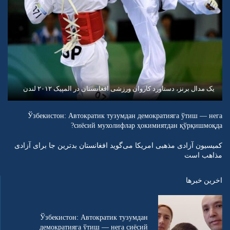
یک مدال برنز، دستاورد کاروان ورزشی افغانستان در المپیک ۲۰۱۲ لندن
Ўзбекистон: Автократик тузумдан демократияга ўтиш — нега
сиёсий мухолифлар ҳокимиятдан қўрқишмоқда?
کمیسیون آزادی مذهبی امریکا می‌گوید افغانستان بدترین جا برای آزادی
مذاهب است
اخرین خبرها
Ўзбекистон: Автократик тузумдан
демократияга ўтиш — нега сиёсий