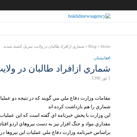
Home
»
Blog
»
شماري ازافراد طالبان در ولايت سرپل كشته شدند
افغانستان
شماري ازافراد طالبان در ولا
1 ثور 1390
مقامات وزارت دفاع ملي مي گويند كه در نتيجه دو عمليا
شماري را هم بازداشت كرده اند
اين وزارت با پخش خبرنامه اي گفته است كه اين عمليات 
مقداري مواد و جنگ افزار نيز به دست نيروهاي اردو افتا
براساس خبرنامه وزارت دفاع ملي عمليات اين نيروها در