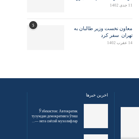
11 جدی 1402
5
معاون نخست وزیر طالبان به
تهران سفر کرد
14 عقرب 1402
اخرین خبرها
Ўзбекистон: Автократик
тузумдан демократияга ўтиш
— нега сиёсий мухолифлар...