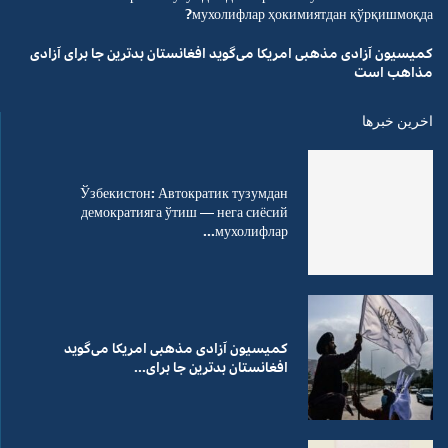
мухолифлар ҳокимиятдан қўрқишмоқда?
کمیسیون آزادی مذهبی امریکا می‌گوید افغانستان بدترین جا برای آزادی
مذاهب است
اخرین خبرها
Ўзбекистон: Автократик тузумдан
демократияга ўтиш — нега сиёсий
мухолифлар...
کمیسیون آزادی مذهبی امریکا می‌گوید
افغانستان بدترین جا برای...