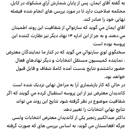
به گفته آقای ایمان، پس از پايان شمارش آراي مشكوك در کابل،
محکمه صلاحیت دارد تا در مورد بررسی های انجام شده فیصله
نهایی خود را صادر کند.
آقاي ايمان مي گويد كه سارنوالي از شفافيت اين روند اطمينان
مي دهند و به جز از اين اداره ۱۴ نهاد ديگر نيز نظارت كننده اين
پروسه بوده است
سخنگوي لوي سارنوالي مي گويد كه در كنار ما نمايندگان معترض
، نماينده كميسيون مستقل انتخابات و ديگر نهادهاي فعال
حضور داشتندو نتايج بدست آمده كاملا شفاف و قابل قبول
خواهد بود.
در حالی که کار بازشماری آرا به مراحل نهایی نزدیک شده است
کاندیدان معترض نیز از این پروسه استقبال كرده مي گويند كه اگر
شفافيت موضوع در نظر گرفته شود نتايج اين روند مي تواند
نتايج نهايي انتخابات را تغيير دهد
داکتر عبدالکبیر رنجبر یکی از کاندیدان معترض انتخابات ولسی
جرگه افغانستان می گوید: به اساس بررسی های که صورت گرفته