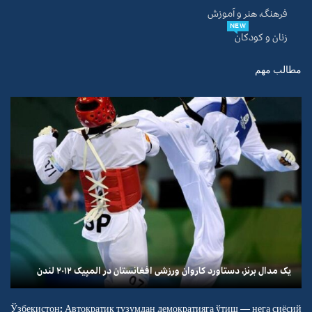
فرهنگ، هنر و آموزش
NEW
زنان و کودکان
مطالب مهم
یک مدال برنز، دستاورد کاروان ورزشی افغانستان در المپیک ۲۰۱۲ لندن
Ўзбекистон: Автократик тузумдан демократияга ўтиш — нега сиёсий