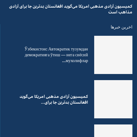
کمیسیون آزادی مذهبی امریکا می‌گوید افغانستان بدترین جا برای آزادی
مذاهب است
اخرین خبرها
Ўзбекистон: Автократик тузумдан
демократияга ўтиш — нега сиёсий
мухолифлар...
کمیسیون آزادی مذهبی امریکا می‌گوید
افغانستان بدترین جا برای...