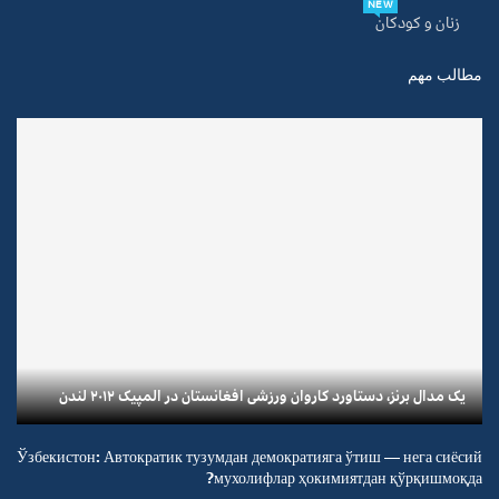
NEW
زنان و کودکان
مطالب مهم
یک مدال برنز، دستاورد کاروان ورزشی افغانستان در المپیک ۲۰۱۲ لندن
Ўзбекистон: Автократик тузумдан демократияга ўтиш — нега сиёсий
мухолифлар ҳокимиятдан қўрқишмоқда?