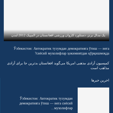
یک مدال برنز، دستاورد کاروان ورزشی افغانستان در المپیک 2012 لندن
Ўзбекистон: Автократик тузумдан демократияга ўтиш — нега
сиёсий мухолифлар ҳокимиятдан қўрқишмоқда?
کمیسیون آزادی مذهبی امریکا می‌گوید افغانستان بدترین جا برای آزادی
مذاهب است
اخرین خبرها
Ўзбекистон: Автократик тузумдан
демократияга ўтиш — нега сиёсий
мухолифлар...