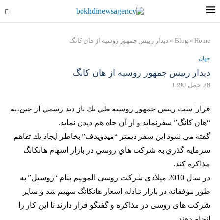
Home
»
Blog
»
ديدار رييس جمهور روسيه از هان كانگ
جهان
ديدار رييس جمهور روسيه از هان كانگ
28 حمل 1390
قرار است رييس جمهور روسيه طي يك باز ديد رسمي از چين،به
“هان كانگ” سفرنمايد و از آن جاه هم ديدن نمايد.
گفته مي شود اين سفر ديمتر “ميدويدف” بخاطر ايجاد يك تفاهم
سرمايه گذري به شركت هاي روسي در بازار اسهام هانكانگ
مذاكره كند.
در سال 2010 میلادی شرکت روسی المونیم بنام “روسیل” به
طور موفقانه در بازار تبادله اسعار هانکانگ سهیم شد و سایر
شرکت های روسی در مذاکره و گفتگو قرار دارند تا این کار را
انجام دهند