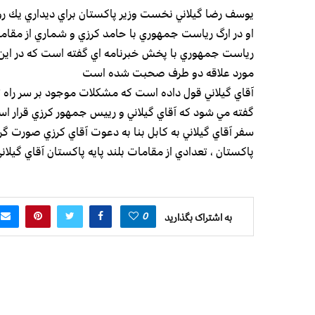
يوسف رضا گيلاني نخست وزير پاكستان براي ديداري يك رو
او در ارگ رياست جمهوري با حامد كرزي و شماري از مقاما
رياست جمهوري با پخش خبرنامه اي گفته است كه در اين دي
مورد علاقه دو طرف صحبت شده است
آقاي گيلاني قول داده است كه مشكلات موجود بر سر راه تا
گفته مي شود كه آقاي گيلاني و رييس جمهور كرزي قرار 
سفر آقاي گيلاني به كابل بنا به دعوت آقاي كرزي صورت 
پاكستان ، تعدادي از مقامات بلند پايه پاكستان آقاي گيلان
0
به اشتراک بگذارید