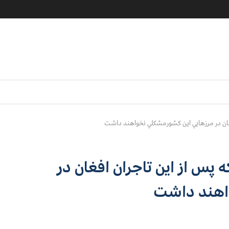
غان در مرزهايي اين كشورمشكلي نخواهند داشت
پس از اين تاجران افغان در
اهند داشت