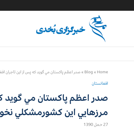
Home
»
Blog
»
صدر اعظم پاكستان مي گويد كه پس از اين تاجران اف
افغانستان
صدر اعظم پاكستان مي گويد كه 
مرزهايي اين كشورمشكلي نخو
27 حمل 1390