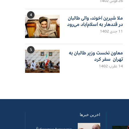
26 قوس 1402
4
ملا شیرین آخوند، والی طالبان
در قندهار به اسلام‌آباد می‌رود
11 جدی 1402
5
معاون نخست وزیر طالبان به
تهران سفر کرد
14 عقرب 1402
اخرین خبرها