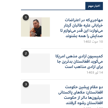
اخبار مهم
1
مهاجری‌که در اعتراضات
خیابانی علیه طالبان گیتار
می‌نوازد؛ این قدر می‌نوازم تا
صدایش را همه بشنوند
10 حوت 1402
2
کمیسیون آزادی مذهبی امریکا
می‌گوید افغانستان بدترین جا
برای آزادی مذاهب است
14 ثور 1403
3
دو مقام پیشین حکومت
افغانستان: ملاهای پاکستانی
میلیون‌ها دالر از حکومت
افغانستان رشوه گرفتند