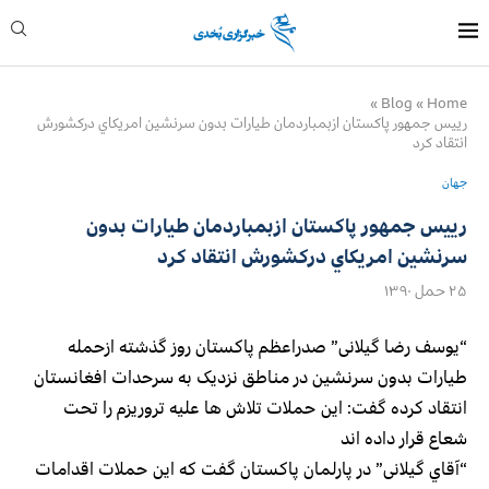
»
Blog
»
Home
رییس جمهور پاکستان ازبمباردمان طيارات بدون سرنشين امريكاي دركشورش
انتقاد كرد
جهان
رییس جمهور پاکستان ازبمباردمان طيارات بدون
سرنشين امريكاي دركشورش انتقاد كرد
۲۵ حمل ۱۳۹۰
“یوسف رضا گیلانی” صدراعظم پاکستان روز گذشته ازحمله
طیارات بدون سرنشين در مناطق نزدیک به سرحدات افغانستان
انتقاد کرده گفت: این حملات تلاش ها علیه تروریزم را تحت
شعاع قرار داده اند
“آقاي گیلانی” در پارلمان پاکستان گفت که این حملات اقدامات