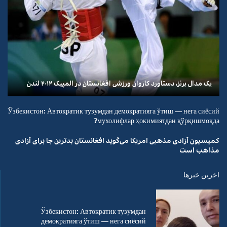
یک مدال برنز، دستاورد کاروان ورزشی افغانستان در المپیک ۲۰۱۲ لندن
Ўзбекистон: Автократик тузумдан демократияга ўтиш — нега сиёсий
мухолифлар ҳокимиятдан қўрқишмоқда?
کمیسیون آزادی مذهبی امریکا می‌گوید افغانستان بدترین جا برای آزادی
مذاهب است
اخرین خبرها
Ўзбекистон: Автократик тузумдан
демократияга ўтиш — нега сиёсий