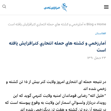
Home
»
Blog
»
آمارزخمي و كشته هاي حمله انتحاري كنرافزايش يافته است
افغانستان
آمارزخمي و كشته هاي حمله انتحاري كنرافزايش يافته
است
۲۴ حمل ۱۳۹۰
در نتیجه حمله ای انتحاری امروز ولايت كنر بيش از ۱۵ تن كشته و
زخمي شده اند
“خلیل الله” رضایی قوماندان امنیه ولایت کنرمي گويد كه اين
رويداد دربازار ولسوالي اسمار اين ولايت به وقوع پيوسته است كه
در نتيجه آن ده تن کشته و هفت تن دیگرزخمي شده اند