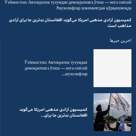
Ўзбекистон: Автократик тузумдан демократияга ўтиш — нега сиёсий
мухолифлар ҳокимиятдан қўрқишмоқда?
کمیسیون آزادی مذهبی امریکا می‌گوید افغانستان بدترین جا برای آزادی
مذاهب است
اخرین خبرها
Ўзбекистон: Автократик тузумдан
демократияга ўтиш — нега сиёсий
мухолифлар...
کمیسیون آزادی مذهبی امریکا می‌گوید
افغانستان بدترین جا برای...