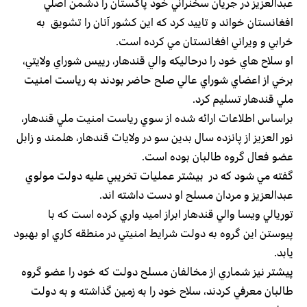
عبدالعزيز در جريان سخنراني خود پاكستان را دشمن اصلي
افغانستان خواند و تاييد كرد كه اين كشور آنان را تشويق به
خرابي و ويراني افغانستان مي كرده است.
او سلاح هاي خود را درحاليكه والي قندهار، رييس شوراي ولايتي،
برخي از اعضاي شوراي عالي صلح حاضر بودند به رياست امنيت
ملي قندهار تسليم كرد.
براساس اطلاعات ارائه شده از سوي رياست امنيت ملي قندهار،
نور العزيز از پانزده سال بدين سو در ولايات قندهار، هلمند و زابل
عضو فعال گروه طالبان بوده است.
گفته مي شود كه در بيشتر عمليات تخريبي عليه دولت مولوي
عبدالعزيز و مردان مسلح او دست داشته اند.
توريالي ويسا والي قندهار ابراز اميد واري كرده است كه با
پيوستن اين گروه به دولت شرايط امنيتي در منطقه كاري او بهبود
يابد.
پيشتر نيز شماري از مخالفان مسلح دولت كه خود را عضو گروه
طالبان معرفي كردند، سلاح خود را به زمين گذاشته و به دولت