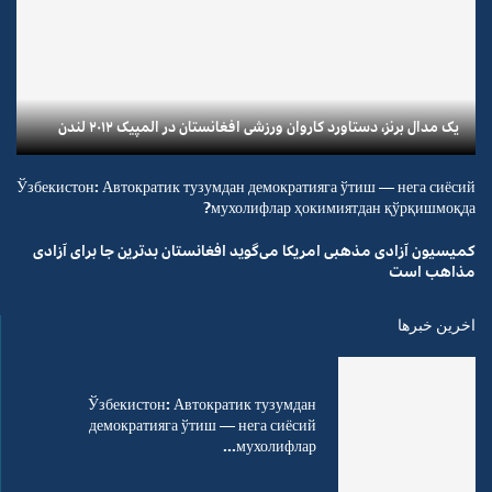
یک مدال برنز، دستاورد کاروان ورزشی افغانستان در المپیک ۲۰۱۲ لندن
Ўзбекистон: Автократик тузумдан демократияга ўтиш — нега сиёсий
мухолифлар ҳокимиятдан қўрқишмоқда?
کمیسیون آزادی مذهبی امریکا می‌گوید افغانستان بدترین جا برای آزادی
مذاهب است
اخرین خبرها
Ўзбекистон: Автократик тузумдан
демократияга ўтиш — нега сиёсий
мухолифлар...