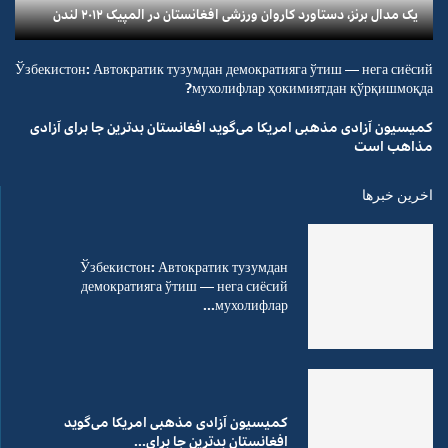
یک مدال برنز، دستاورد کاروان ورزشی افغانستان در المپیک ۲۰۱۲ لندن
Ўзбекистон: Автократик тузумдан демократияга ўтиш — нега сиёсий
мухолифлар ҳокимиятдан қўрқишмоқда?
کمیسیون آزادی مذهبی امریکا می‌گوید افغانستان بدترین جا برای آزادی
مذاهب است
اخرین خبرها
Ўзбекистон: Автократик тузумдан
демократияга ўтиш — нега сиёсий
мухолифлар...
کمیسیون آزادی مذهبی امریکا می‌گوید
افغانستان بدترین جا برای...