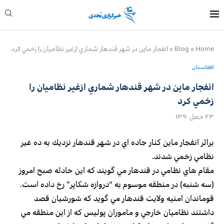
Home
»
Blog
»
انفجار ماين در شهر قندهار شماري ازغير نظاميان را زخمي كرد
افغانستان
انفجار ماين در شهر قندهار شماري ازغير نظاميان را
زخمي كرد
۲۳ حمل ۱۳۹۰
براثر انفجار ماين كنار جاده اي در شهر قندهار نزديك به ده غير
نظامي زخمي شدند.
مقام هاي نظامي در قندهار مي گويند كه اين حادثه صبح امروز
(سه شنبه) در منطقه موسوم به “دروازه شكاپر” رخ داده است.
قوماندان امنيه ولايت قندهار مي گويد كه شورشيان قصد
داشتند نظاميان خارجي و ماموران پوليس كه از اين منطقه مي