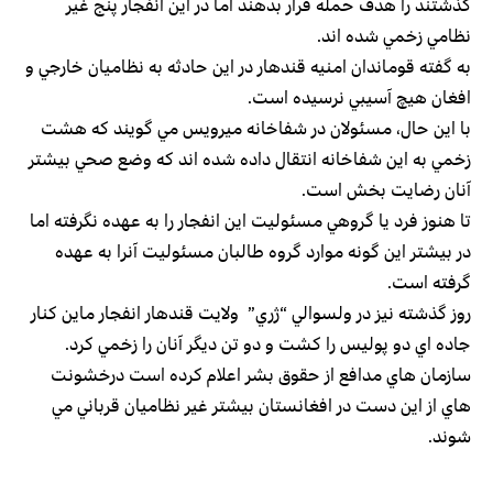
گذشتند را هدف حمله قرار بدهند اما در اين انفجار پنج غير
نظامي زخمي شده اند.
به گفته قوماندان امنيه قندهار در اين حادثه به نظاميان خارجي و
افغان هيچ آسيبي نرسيده است.
با اين حال، مسئولان در شفاخانه ميرويس مي گويند كه هشت
زخمي به اين شفاخانه انتقال داده شده اند كه وضع صحي بيشتر
آنان رضايت بخش است.
تا هنوز فرد يا گروهي مسئوليت اين انفجار را به عهده نگرفته اما
در بيشتر اين گونه موارد گروه طالبان مسئوليت آنرا به عهده
گرفته است.
روز گذشته نيز در ولسوالي “ژري” ولايت قندهار انفجار ماين كنار
جاده اي دو پوليس را كشت و دو تن ديگر آنان را زخمي كرد.
سازمان هاي مدافع از حقوق بشر اعلام كرده است درخشونت
هاي از اين دست در افغانستان بيشتر غير نظاميان قرباني مي
شوند.