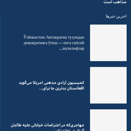
مذاهب است
اخرین خبرها
Ўзбекистон: Автократик тузумдан
демократияга ўтиш — нега сиёсий
мухолифлар...
کمیسیون آزادی مذهبی امریکا می‌گوید
افغانستان بدترین جا برای...
مهاجری‌که در اعتراضات خیابانی علیه طالبان
گیتار می‌نوازد؛ این...