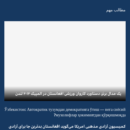
مطالب مهم
یک مدال برنز، دستاورد کاروان ورزشی افغانستان در المپیک ۲۰۱۲ لندن
Ўзбекистон: Автократик тузумдан демократияга ўтиш — нега сиёсий
мухолифлар ҳокимиятдан қўрқишмоқда?
کمیسیون آزادی مذهبی امریکا می‌گوید افغانستان بدترین جا برای آزادی