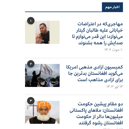
اخبار مهم
۱
مهاجری‌که در اعتراضات
خیابانی علیه طالبان گیتار
می‌نوازد؛ این قدر می‌نوازم تا
صدایش را همه بشنوند
۱۰ حوت ۱۴۰۲
۲
کمیسیون آزادی مذهبی امریکا
می‌گوید افغانستان بدترین جا
برای آزادی مذاهب است
۱۴ ثور ۱۴۰۳
۳
دو مقام پیشین حکومت
افغانستان: ملاهای پاکستانی
میلیون‌ها دالر از حکومت
افغانستان رشوه گرفتند