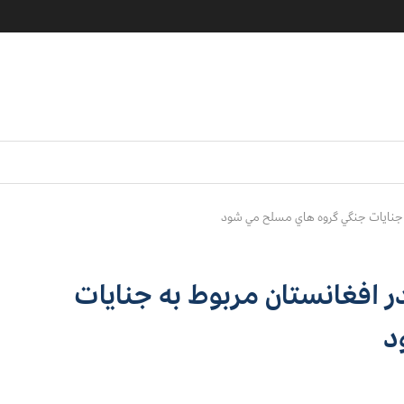
 جنايات جنگي گروه هاي مسلح مي شود
افغانستان مربوط به جنايات
د