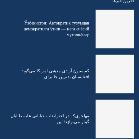
اخرین خبرها
Ўзбекистон: Автократик тузумдан
демократияга ўтиш — нега сиёсий
мухолифлар...
کمیسیون آزادی مذهبی امریکا می‌گوید
افغانستان بدترین جا برای...
مهاجری‌که در اعتراضات خیابانی علیه طالبان
گیتار می‌نوازد؛ این...