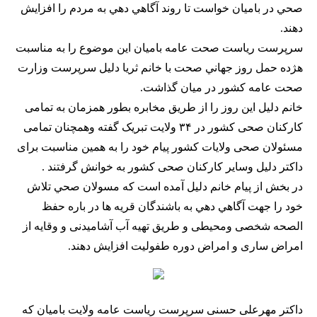
صحي در باميان خواست تا روند آگاهي دهي به مردم را افزايش
دهند.
سرپرست رياست صحت عامه باميان اين موضوع را به مناسبت
هژده حمل روز جهاني صحت با خانم ثريا دليل سرپرست وزارت
صحت عامه كشور در ميان گذاشت.
خانم دليل اين روز را از طریق مخابره بطور همزمان به تمامی
کارکنان صحی کشور در ۳۴ ولایت تبریک گفته وهمچنان تمامی
مسئولان صحی ولایات کشور پیام خود را به همین مناسبت برای
داکتر دلیل وسایر کارکنان صحی کشور به خوانش گرفتند .
در بخش از پيام خانم دليل آمده است كه مسولان صحي تلاش
خود را جهت آگاهي دهي به باشندگان قريه ها در باره حفظ
الصحه شخصی ومحیطی و طریق تهیه آب آشامیدنی و وقایه از
امراض ساری و امراض دوره طفولیت افزايش دهند.
داکتر مهرعلی حسنی سرپرست ریاست عامه ولایت بامیان که