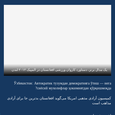
یک مدال برنز، دستاورد کاروان ورزشی افغانستان در المپیک ۲۰۱۲ لندن
Ўзбекистон: Автократик тузумдан демократияга ўтиш — нега
сиёсий мухолифлар ҳокимиятдан қўрқишмоқда?
کمیسیون آزادی مذهبی امریکا می‌گوید افغانستان بدترین جا برای آزادی
مذاهب است