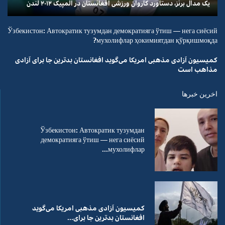
یک مدال برنز، دستاورد کاروان ورزشی افغانستان در المپیک ۲۰۱۲ لندن
Ўзбекистон: Автократик тузумдан демократияга ўтиш — нега сиёсий
мухолифлар ҳокимиятдан қўрқишмоқда?
کمیسیون آزادی مذهبی امریکا می‌گوید افغانستان بدترین جا برای آزادی
مذاهب است
اخرین خبرها
Ўзбекистон: Автократик тузумдан
демократияга ўтиш — нега сиёсий
мухолифлар...
کمیسیون آزادی مذهبی امریکا می‌گوید
افغانستان بدترین جا برای...