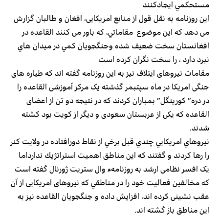
مستحكمي ايجادكنند
اين روزنامه به نقل قول از منابع امریکایی، افغان و طالبان گزارش
می دهد که این موضوع مقاماتي، که باور می کنند القاعده در
افغانستان سخت ضعیف شده وجنگجويان كمي در ميدان هاي
نبرد دارد ، را سخت نگران كرده است
مقامات نیروهای ایتلاف نيز به اين روزنامه گفته اند که طیاره های
جنگی امریکا در ماه سپتبمر گذشته یک مرکز آموزشی القاعده را
در دره” کورینگل” بمباران کردند که در نتیجه دو تن از اعضای
القاعده که یکی از عربستان سعودی و دیگر از کویت بود کشته
شدند.
نيروهاي امريكايي چندي قبل برخي از نقاط دورافتاده در ولايت كنر
را رها كردند و گفتند كه اين مناطق اهميت استراتژيك ندارداما
یک افسر نظامی ارشد به روزنامهء وال ستریت ژورنال گفته است
که مخالفین فعالیت خود را در مناطقي که نیروهای امریکایی از آن
عقب نشینی کرده اند، افزایش داده و جنگجویان القاعده نیز به
این مناطق باز گشته اند.