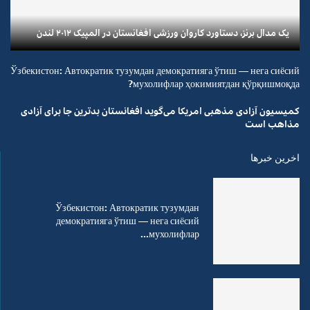
یک مدال برنز، دستاورد کاروان ورزشی افغانستان در المپیک ۲۰۱۲ لندن
Ўзбекистон: Автократик тузумдан демократияга ўтиш — нега сиёсий
мухолифлар ҳокимиятдан қўрқишмоқда?
کمیسیون آزادی مذهبی امریکا می‌گوید افغانستان بدترین جا برای آزادی
مذاهب است
اخرین خبرها
Ўзбекистон: Автократик тузумдан
демократияга ўтиш — нега сиёсий
мухолифлар...