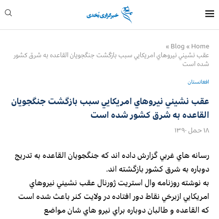
»
Blog
»
Home
عقب نشيني نيروهاي امريكايي سبب بازگشت جنگجويان القاعده به شرق كشور
شده است
افغانستان
عقب نشيني نيروهاي امريكايي سبب بازگشت جنگجويان
القاعده به شرق كشور شده است
۱۸ حمل ۱۳۹۰
رسانه هاي غربي گزارش داده اند كه جنگجویان القاعده به تدریج
دوباره به شرق كشور بازگشته اند.
به نوشته روزنامه وال استريت ژورنال عقب نشيني نيروهاي
امريكايي ازبرخي نقاط دور افتاده در ولايت كنر باعث شده است
كه القاعده و طالبان دوباره براي نيرو هاي شان مواضع