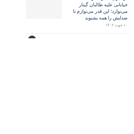
خیابانی علیه طالبان گیتار
می‌نوازد؛ این قدر می‌نوازم تا
صدایش را همه بشنوند
۱۰ حوت ۱۴۰۲
۲
کمیسیون آزادی مذهبی امریکا
می‌گوید افغانستان بدترین جا
برای آزادی مذاهب است
۱۴ ثور ۱۴۰۳
۳
دو مقام پیشین حکومت
افغانستان: ملاهای پاکستانی
میلیون‌ها دالر از حکومت
افغانستان رشوه گرفتند
۲۶ قوس ۱۴۰۲
۴
ملا شیرین آخوند، والی طالبان
در قندهار به اسلام‌آباد می‌رود