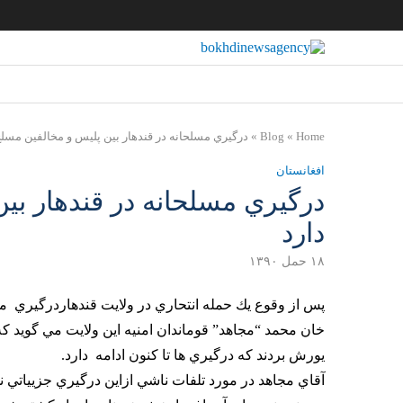
Home
»
Blog
»
درگيري مسلحانه در قندهار بين پليس و مخالفين مسلح 
افغانستان
درگيري مسلحانه در قندهار بي
دارد
۱۸ حمل ۱۳۹۰
پس از وقوع يك حمله انتحاري در ولايت قندهاردرگيري مي
خان محمد “مجاهد” قوماندان امنيه اين ولايت مي گويد ك
يورش بردند كه درگيري ها تا كنون ادامه دارد.
آقاي مجاهد در مورد تلفات ناشي ازاين درگيري جزيياتي ن