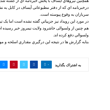
همچنين نيروهاي آيساف با پخش خبرنامه اي از كشته شد
درخبرنامه اي که از دفتر مطبوعاتی آیساف در کابل به نش
سربازان به وقوع پیوسته است.
در مورد این رويداد نيز جزيياتي گفته نشده است اما یک ت
هم چنين از ولسوالی خاشرود ولایت نیمروز خبر رسیده اس
ولسوالي دفع كرده اند.
بنابه گزارش ها در نتيجه اين درگيري مقداري اسلحه و م
۰
به اشتراک بگذارید