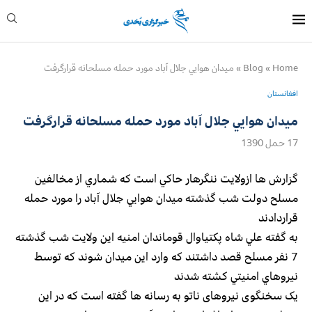
Home
»
Blog
»
ميدان هوايي جلال آباد مورد حمله مسلحانه قرارگرفت
افغانستان
ميدان هوايي جلال آباد مورد حمله مسلحانه قرارگرفت
17 حمل 1390
گزارش ها ازولايت ننگرهار حاكي است كه شماري از مخالفين
مسلح دولت شب گذشته ميدان هوايي جلال آباد را مورد حمله
قراردادند
به گفته علي شاه پكتياوال قوماندان امنيه اين ولايت شب گذشته
7 نفر مسلح قصد داشتند كه وارد اين ميدان شوند كه توسط
نيروهاي امنيتي كشته شدند
یک سخنگوی نیروهای ناتو به رسانه ها گفته است که در این