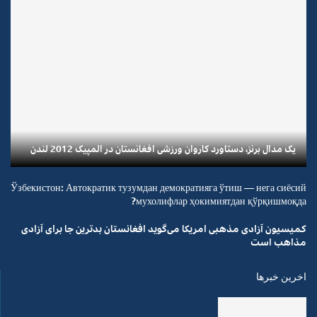
یک مدال برنز، دستاورد کاروان ورزشی افغانستان در المپیک 2012 لندن
Ўзбекистон: Автократик тузумдан демократияга ўтиш — нега сиёсий
мухолифлар ҳокимиятдан қўрқишмоқда?
کمیسیون آزادی مذهبی امریکا می‌گوید افغانستان بدترین جا برای آزادی
مذاهب است
اخرین خبرها