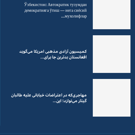
Ўзбекистон: Автократик тузумдан
демократияга ўтиш — нега сиёсий
мухолифлар...
کمیسیون آزادی مذهبی امریکا می‌گوید
افغانستان بدترین جا برای...
مهاجری‌که در اعتراضات خیابانی علیه طالبان
گیتار می‌نوازد؛ این...