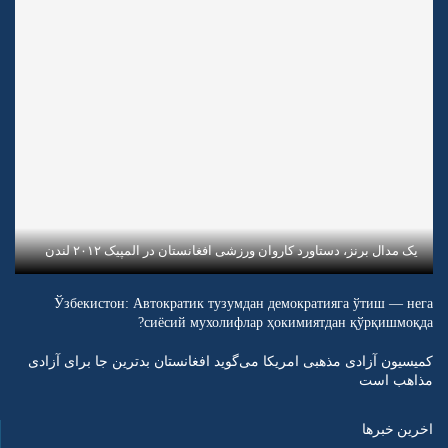
یک مدال برنز، دستاورد کاروان ورزشی افغانستان در المپیک ۲۰۱۲ لندن
Ўзбекистон: Автократик тузумдан демократияга ўтиш — нега
сиёсий мухолифлар ҳокимиятдан қўрқишмоқда?
کمیسیون آزادی مذهبی امریکا می‌گوید افغانستان بدترین جا برای آزادی
مذاهب است
اخرین خبرها