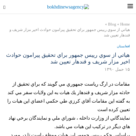
»
Blog
»
Home
هياتي از سوي رييس جمهور براي تحقيق پيرامون حوادث اخير مزار شريف و
قندهار تعيين شد
افغانستان
هياتي از سوي رييس جمهور براي تحقيق پيرامون حوادث
اخير مزار شريف و قندهار تعيين شد
۱۵ حمل ۱۳۹۰
مقامات در ارگ رياست جمهوري مي گويند كه براي تحقيق از
حادثه مزار شريف و قندهار يك هيات به اين ولايات سفر مي كند
به گفته اين مقامات آقاي كرزي طي حكمي اعضاي اين هيات را
تعيين كرده است
نمايندگاني از وزارت داخله ، شوراي ملي و نمايندگان برخي نهاد
هاي ديگر در تركيب اين هيات مي باشد.
براساس حكم رييس جمهور اين هيات موظف است تا در مورد