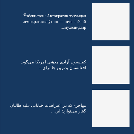
Ўзбекистон: Автократик тузумдан
демократияга ўтиш — нега сиёсий
мухолифлар...
کمیسیون آزادی مذهبی امریکا می‌گوید
افغانستان بدترین جا برای...
مهاجری‌که در اعتراضات خیابانی علیه طالبان
گیتار می‌نوازد؛ این...