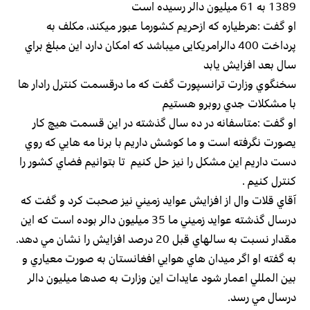
1389 به 61 ميليون دالر رسيده است
او گفت :هرطياره که ازحريم كشورما عبور ميکند، مکلف به
پرداخت 400 دالرامريکايى ميباشد كه امكان دارد اين مبلغ براي
سال بعد افزايش يابد
سخنگوي وزارت ترانسپورت گفت كه ما درقسمت كنترل رادار ها
با مشكلات جدي روبرو هستيم
او گفت :متاسفانه در ده سال گذشته در اين قسمت هيچ كار
يصورت نگرفته است و ما كوشش داريم با برنا مه هايي كه روي
دست داريم اين مشكل را نيز حل كنيم تا بتوانيم فضاي كشور را
كنترل كنيم .
آقاي قلات وال از افزايش عوايد زميني نيز صحبت كرد و گفت كه
درسال گذشته عوايد زميني ما 35 ميليون دالر بوده است كه اين
مقدار نسبت به سالهاي قبل 20 درصد افزايش را نشان مي دهد.
به گفته او اگر ميدان هاي هوايي افغانستان به صورت معياري و
بين المللي اعمار شود عايدات اين وزارت به صدها ميليون دالر
درسال مي رسد.