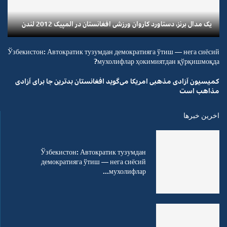
یک مدال برنز، دستاورد کاروان ورزشی افغانستان در المپیک 2012 لندن
Ўзбекистон: Автократик тузумдан демократияга ўтиш — нега сиёсий
мухолифлар ҳокимиятдан қўрқишмоқда?
کمیسیون آزادی مذهبی امریکا می‌گوید افغانستان بدترین جا برای آزادی
مذاهب است
اخرین خبرها
Ўзбекистон: Автократик тузумдан
демократияга ўтиш — нега сиёсий
мухолифлар...