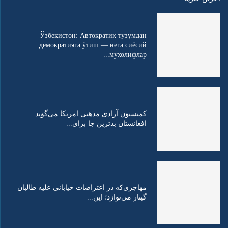
Ўзбекистон: Автократик тузумдан
демократияга ўтиш — нега сиёсий
мухолифлар...
کمیسیون آزادی مذهبی امریکا می‌گوید
افغانستان بدترین جا برای...
مهاجری‌که در اعتراضات خیابانی علیه طالبان
گیتار می‌نوازد؛ این...