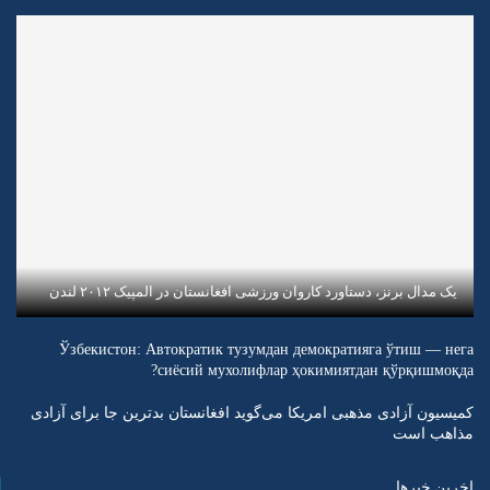
یک مدال برنز، دستاورد کاروان ورزشی افغانستان در المپیک ۲۰۱۲ لندن
Ўзбекистон: Автократик тузумдан демократияга ўтиш — нега
сиёсий мухолифлар ҳокимиятдан қўрқишмоқда?
کمیسیون آزادی مذهبی امریکا می‌گوید افغانستان بدترین جا برای آزادی
مذاهب است
اخرین خبرها