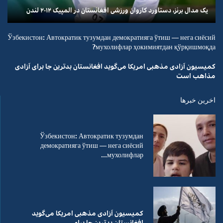
یک مدال برنز، دستاورد کاروان ورزشی افغانستان در المپیک ۲۰۱۲ لندن
Ўзбекистон: Автократик тузумдан демократияга ўтиш — нега сиёсий
мухолифлар ҳокимиятдан қўрқишмоқда?
کمیسیون آزادی مذهبی امریکا می‌گوید افغانستان بدترین جا برای آزادی
مذاهب است
اخرین خبرها
Ўзбекистон: Автократик тузумдан
демократияга ўтиш — нега сиёсий
мухолифлар...
کمیسیون آزادی مذهبی امریکا می‌گوید
افغانستان بدترین جا برای...