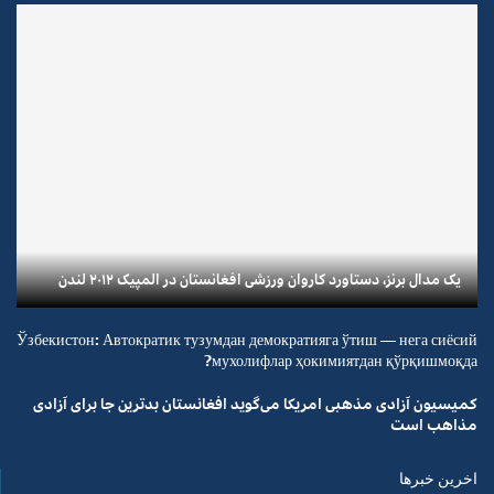
یک مدال برنز، دستاورد کاروان ورزشی افغانستان در المپیک ۲۰۱۲ لندن
Ўзбекистон: Автократик тузумдан демократияга ўтиш — нега сиёсий
мухолифлар ҳокимиятдан қўрқишмоқда?
کمیسیون آزادی مذهبی امریکا می‌گوید افغانستان بدترین جا برای آزادی
مذاهب است
اخرین خبرها