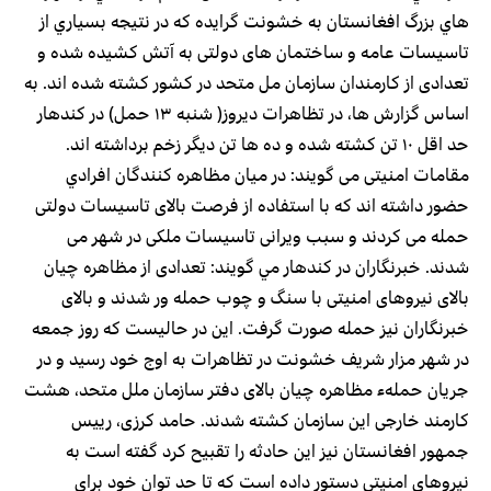
هاي بزرگ افغانستان به خشونت گرايده كه در نتيجه بسياري از
تاسیسات عامه و ساختمان های دولتی به آتش كشيده شده و
تعدادی از کارمندان سازمان مل متحد در كشور کشته شده اند. به
اساس گزارش ها، در تظاهرات دیروز( شنبه ۱۳ حمل) در کندهار
حد اقل ۱۰ تن کشته شده و ده ها تن دیگر زخم برداشته اند.
مقامات امنیتی می گویند: در میان مظاهره كنندگان افرادي
حضور داشته اند که با استفاده از فرصت بالای تاسیسات دولتی
حمله می کردند و سبب ویرانی تاسیسات ملکی در شهر می
شدند. خبرنگاران در كندهار مي گويند: تعدادی از مظاهره چیان
بالای نیروهای امنیتی با سنگ و چوب حمله ور شدند و بالای
خبرنگاران نیز حمله صورت گرفت. این در حالیست که روز جمعه
در شهر مزار شریف خشونت در تظاهرات به اوج خود رسید و در
جریان حملهء مظاهره چیان بالای دفتر سازمان ملل متحد، هشت
کارمند خارجی این سازمان کشته شدند. حامد کرزی، رییس
جمهور افغانستان نیز این حادثه را تقبیح کرد گفته است به
نیروهای امنیتی دستور داده است که تا حد توان خود برای