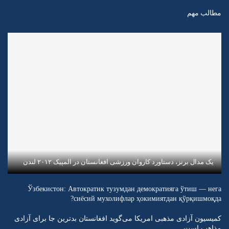
مطالب مهم
یک مدال برنز، دستاورد کاروان ورزشی افغانستان در المپیک ۲۰۱۲ لندن
Ўзбекистон: Автократик тузумдан демократияга ўтиш — нега
сиёсий мухолифлар ҳокимиятдан қўрқишмоқда?
کمیسیون آزادی مذهبی امریکا می‌گوید افغانستان بدترین جا برای آزادی
مذاهب است