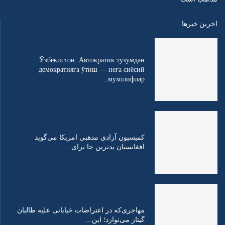
اخرین خبرها
Ўзбекистон: Автократик тузумдан
демократияга ўтиш — нега сиёсий
мухолифлар...
کمیسیون آزادی مذهبی امریکا می‌گوید
افغانستان بدترین جا برای...
مهاجری‌که در اعتراضات خیابانی علیه طالبان
گیتار می‌نوازد؛ این...