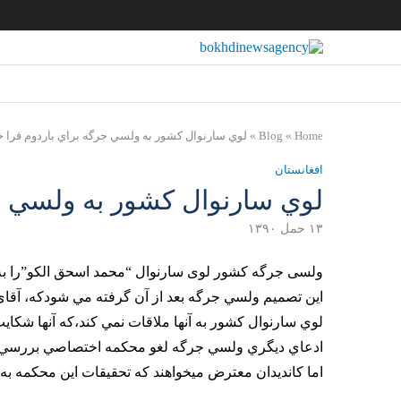
Home
»
Blog
»
لوي سارنوال كشور به ولسي جرگه براي باردوم فرا 
افغانستان
لوي سارنوال كشور به ولسي جر
۱۳ حمل ۱۳۹۰
ولسی جرگه كشور لوی سارنوال “محمد اسحق الکو”را ب
اين تصميم ولسي جرگه بعد از آن گرفته مي شودكه، آقاي ال
لوي سارنوال كشور به آنها ملاقات نمي كند،كه آنها شكايت
ادعاي ديگري ولسي جرگه لغو محكمه اختصاصي بررسي تقل
اما كانديدان معترض ميخواهند كه تحقيقات اين محكمه به ن