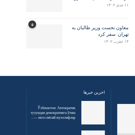
۱۱ جدی ۱۴۰۲
۵
معاون نخست وزیر طالبان به
تهران سفر کرد
۱۴ عقرب ۱۴۰۲
اخرین خبرها
Ўзбекистон: Автократик
тузумдан демократияга ўтиш
— нега сиёсий мухолифлар...