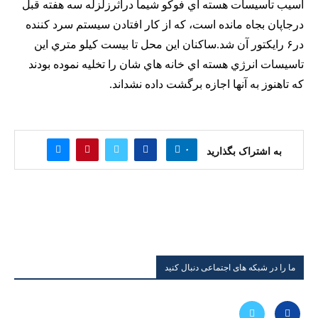
آسيب تاسيسات هسته اي فوكو شيما دراثرزلزله سه هفته قبل
درجاپان بجاه مانده است، كه از كار افتادن سيستم سرد كننده
در۶ رايكتور آن شد.ساكنان اين محل تا بيست كيلو متري اين
تاسيسات انرژي هسته اي خانه هاي شان را تخليه نموده بودند
كه تاهنوز به آنها اجازه برگشت داده نشداند.
۰
به اشتراک بگذارید
ما را در شبکه های اجتماعی دنبال کنید