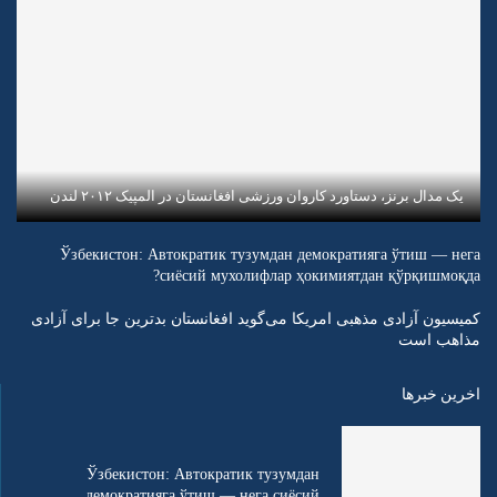
یک مدال برنز، دستاورد کاروان ورزشی افغانستان در المپیک ۲۰۱۲ لندن
Ўзбекистон: Автократик тузумдан демократияга ўтиш — нега
сиёсий мухолифлар ҳокимиятдан қўрқишмоқда?
کمیسیون آزادی مذهبی امریکا می‌گوید افغانستان بدترین جا برای آزادی
مذاهب است
اخرین خبرها
Ўзбекистон: Автократик тузумдан
демократияга ўтиш — нега сиёсий