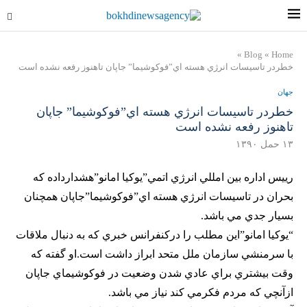
»
Blog
»
Home
خطردر تاسيسات انرژي هسته اي”فوكوشيما” جاپان تاهنوز رفعه نشده است
جهان
خطردر تاسيسات انرژي هسته اي”فوكوشيما” جاپان
تاهنوز رفعه نشده است
۱۳ حمل ۱۳۹۰
رييس اداره بين امللي انرژي اتمي”يوكيا امانو”هشدارداده كه
بحران در تاسيسات انرژي هسته اي”فوكوشيما”جاپان همچنان
بسيار جدي مي باشد.
“يوكيا امانو”اين مطلب را دركنفرانس خبري كه به دنبال ملاقات
با سرمنشي سازمان ملل متحد ابراز داشت است.او گفته كه
وقت بيشتري براي عادي شدن وضعيت در فوكوشيماي جاپان
ازآنچي كه مردم فكرمي كند نياز مي باشد.