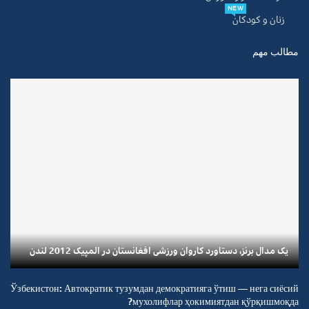
NEW
زنان و کودکان
مطالب مهم
یک مدال برنز، دستاورد کاروان ورزشی افغانستان در المپیک 2012 لندن
Ўзбекистон: Автократик тузумдан демократияга ўтиш — нега сиёсий
мухолифлар ҳокимиятдан қўрқишмоқда?