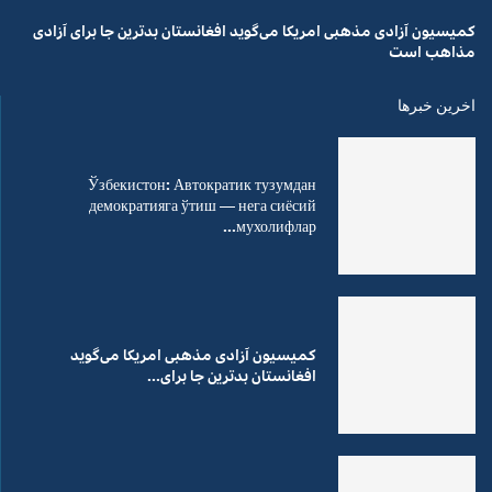
کمیسیون آزادی مذهبی امریکا می‌گوید افغانستان بدترین جا برای آزادی
مذاهب است
اخرین خبرها
Ўзбекистон: Автократик тузумдан
демократияга ўтиш — нега сиёсий
мухолифлар...
کمیسیون آزادی مذهبی امریکا می‌گوید
افغانستان بدترین جا برای...