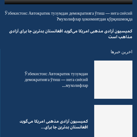
Ўзбекистон: Автократик тузумдан демократияга ўтиш — нега сиёсий
мухолифлар ҳокимиятдан қўрқишмоқда?
کمیسیون آزادی مذهبی امریکا می‌گوید افغانستان بدترین جا برای آزادی
مذاهب است
اخرین خبرها
Ўзбекистон: Автократик тузумдан
демократияга ўтиш — нега сиёсий
мухолифлар...
کمیسیون آزادی مذهبی امریکا می‌گوید
افغانستان بدترین جا برای...