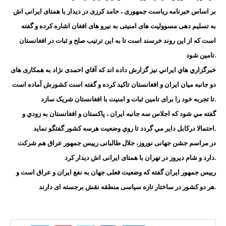
بر اساس خبرنامه ریاست جمهوری ، حامد کرزی در دیدار با همتای ایرانی اش
به تسلیم دهی مسوولیت های امنیتی به نیرو های افغان اشاره کرده و گفته
است که از این روند خرسند است تا به این ترتیب صلح و ثبات در افغانستان
تامین شود.
خبرگزاري هاي ايراني نيز گزارش داده اند که آقاي احمدی نژاد به همکاری های
دو جانبه میان ایران و افغانستان تاکید کرده و گفته است کشورش آماده است
تا تجربه خود را برای تامین ثبات و امنیت با افغانستان شریک سازد.
گفته مي شود كه اجلاس سه جانبه ايران ، پاكستان و افغانستان به زودي و
احتمالا دركابل داير مي گردد تا روي وضعيت هرسه كشور گفتگو نمايد.
در مراسم جشن جهانی نوروز، جلال طالبانی رییس جمهور عراق هم شرکت
دارد و شام دیروز در تهران با همتای ایرانی اش دیدار کرد.
رییس جمهور ایران گفته که وضعیت فعلی جهان به نفع ایران و عراق است و
هر دو کشور در ساختار تازه سیاسی منطقه نقش برجسته ای دارند.