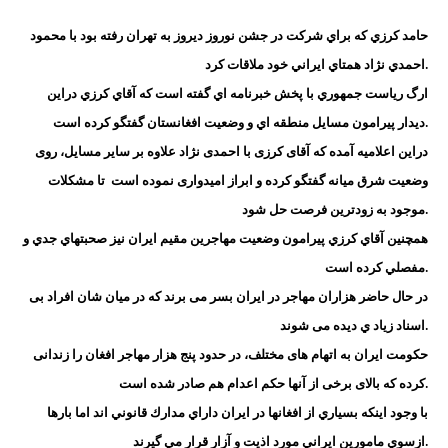
حامد كرزي كه براي شركت در جشن نوروز ديروز به تهران رفته بود با محمود
احمدي نژاد همتاي ايراني خود ملاقات كرد.
ارگ رياست جمهوري با پخش خبرنامه اي گفته است كه آقاي كرزي دراين
ديدار پيرامون مسايل منطقه اي و وضعيت افغانستان گفتگو كرده است.
دراين اعلامیه آمده که آقای کرزی با احمدی نژاد علاوه بر سایر مسایل، روی
وضعیت شرق میانه گفتگو کرده و ابراز امیدواری نموده است تا مشكلات
موجود به زودترين فرصت حل شود.
همچنين آقاي كرزي پيرامون وضعيت مهاجرين مقيم ايران نيز صحبتهاي جدي و
مفصلي كرده است.
در حال حاضر هزاران مهاجر در ایران بسر می برند که در میان شان افراد بی
اسناد زیاد ي دیده می شوند.
حکومت ایران به اتهام های مختلف، در حدود پنج هزار مهاجر افغان را زندانی
کرده که بالای برخی از آنها حکم اعدام هم صادر شده است.
با وجود اينكه بسياري از افغانها در ايران داراي مدارك قانوني اند اما بارها
ازسوي مامورين ايراني مورد اذيت و آزار قرار مي گيرند.