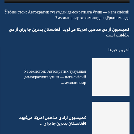
Ўзбекистон: Автократик тузумдан демократияга ўтиш — нега сиёсий
мухолифлар ҳокимиятдан қўрқишмоқда?
کمیسیون آزادی مذهبی امریکا می‌گوید افغانستان بدترین جا برای آزادی
مذاهب است
اخرین خبرها
Ўзбекистон: Автократик тузумдан
демократияга ўтиш — нега сиёсий
мухолифлар...
کمیسیون آزادی مذهبی امریکا می‌گوید
افغانستان بدترین جا برای...