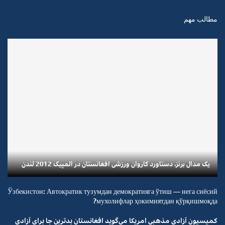
مطالب مهم
یک مدال برنز، دستاورد کاروان ورزشی افغانستان در المپیک 2012 لندن
Ўзбекистон: Автократик тузумдан демократияга ўтиш — нега сиёсий
мухолифлар ҳокимиятдан қўрқишмоқда?
کمیسیون آزادی مذهبی امریکا می‌گوید افغانستان بدترین جا برای آزادی