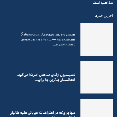
مذاهب است
اخرین خبرها
Ўзбекистон: Автократик тузумдан
демократияга ўтиш — нега сиёсий
мухолифлар...
کمیسیون آزادی مذهبی امریکا می‌گوید
افغانستان بدترین جا برای...
مهاجری‌که در اعتراضات خیابانی علیه طالبان