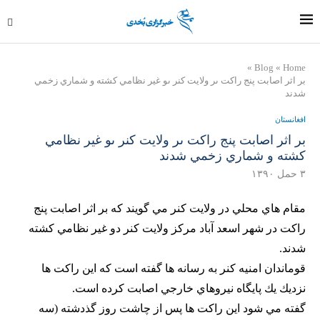
»
Blog
»
Home
بر اثر اصابت پنج راكت ىر ولايت كنر ىو غير نظامي كشته و شماري زخمي
شدند
افغانستان
بر اثر اصابت پنج راكت ىر ولايت كنر ىو غير نظامي
كشته و شماري زخمي شدند
۳ حمل ۱۳۹۰
مقام هاي محلي در ولايت كنر مي گويند كه بر اثر اصابت پنج
راكت در شهر اسعد آباد مركز ولايت كنر دو غير نظامي كشته
شدند.
قوماندان امنيه كنر به رسانه ها گفته است كه اين راكت ها
نزديك يك پايگاه نيروهاي خارجي اصابت كرده است.
گفته مي شود اين راكت ها پس از چاشت روز گذدشته (سه