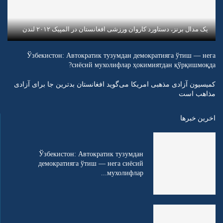
یک مدال برنز، دستاورد کاروان ورزشی افغانستان در المپیک ۲۰۱۲ لندن
Ўзбекистон: Автократик тузумдан демократияга ўтиш — нега
сиёсий мухолифлар ҳокимиятдан қўрқишмоқда?
کمیسیون آزادی مذهبی امریکا می‌گوید افغانستان بدترین جا برای آزادی
مذاهب است
اخرین خبرها
Ўзбекистон: Автократик тузумдан
демократияга ўтиш — нега сиёсий
мухолифлар...