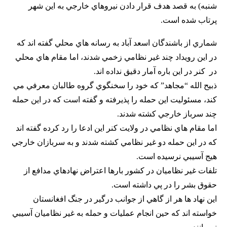
شنبه) به قصد هدف قرار دادن نيروهاي خارجي به اين شهر
پرتاب شده است.
شماري از باشندگان اسعد آباد به رسانه هاي محلي گفته اند كه
در اين رويداد چند غير نظامي زخمي شدند، اما مقام هاي محلي
در كنر در اين باره آمار دقيق نداده اند.
ذبيح الله “مجاهد” كه خود را سخنگوي گروه طالبان معرفي مي
كند، مسئوليت اين حمله را پذيرفته و گفته است كه در اين حمله
چند سرباز خارجي كشته شدند.
اما مقام هاي نظامي در ولايت كنر اين ادعا را رد كرده گفته اند
كه در اين حمله دو غير نظامي كشته شدند و به سربازان خارجي
هيج آسيبي نرسيده است.
تلفات غير نظاميان در كشور بارها اعتراض نهادهاي مدافع از
حقوق بشر را در پي داشته است.
اين نهاد ها هر از گاهي از جوانب درگير در جنگ افغانستان
خواسته اند كه حين انجام عمليات و حمله به غير نظاميان آسيبي