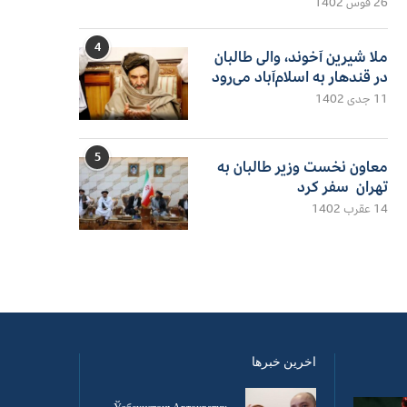
26 قوس 1402
4
ملا شیرین آخوند، والی طالبان
در قندهار به اسلام‌آباد می‌رود
11 جدی 1402
5
معاون نخست وزیر طالبان به
تهران سفر کرد
14 عقرب 1402
اخرین خبرها