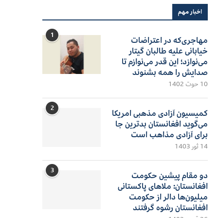
اخبار مهم
1
مهاجری‌که در اعتراضات
خیابانی علیه طالبان گیتار
می‌نوازد؛ این قدر می‌نوازم تا
صدایش را همه بشنوند
10 حوت 1402
2
کمیسیون آزادی مذهبی امریکا
می‌گوید افغانستان بدترین جا
برای آزادی مذاهب است
14 ثور 1403
3
دو مقام پیشین حکومت
افغانستان: ملاهای پاکستانی
میلیون‌ها دالر از حکومت
افغانستان رشوه گرفتند