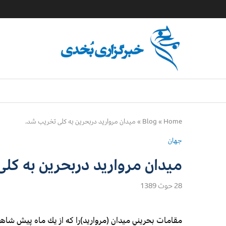
Home
»
Blog
»
میدان مروارید دربحرین به کلی تخریب شد.
جهان
میدان مروارید دربحرین به کل
28 حوت 1389
مقامات بحريني ميدان (مرواريد)را كه از يك ماه پيش شا