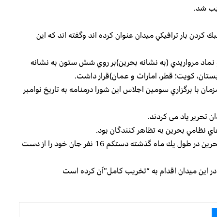
یب شد.
 كردن بار ترافيكي ميدان عنوان كرده اند وگفته اند که این
 نماد مرواريدي (به نشانه بحرين)بر روي شش ستون به نشانه
ان، كويت؛ قطر، امارات و عمان)قرار داشت.
ن با برگزاري سومين اجلاس این شورا درمنامه به تاریخ نوامبر
 تحریر یاد می کردند.
ي نظامي بحرين به تظاهر كنندگان بود.
در جريان حمله نيروهاي نظامي بحرين به تجمع كنندگان بحرين در طول يك ماه گذشته دستكم 16 نفر جان خود را از دست
ر اين ميدان اقدام به “تخریب کامل”آن كرده است