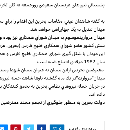
پشتيباني نیروهای عربستان سعودی روزجمعه به کلی تخر
به گفته شاهدان عيني، مقامات بحرين اين اقدام را براي سبك
میدان تبدیل به یک چهارراهی خواهد شد.
میدان مرواریدموسوم به ميدان شوراي همكاري نيز بوده و
شش كشور عضو شوراي همكاري خليج فارس (بحرين، عربست
اين ميدان با شكل گيري شوراي همكاري خليج فارس و همزما
سال 1982 ميلادي افتتاح شده است.
معترضين بحرینی ازاین میدان به عنوان میدان شهدا ومیدان
ميدان”مروارید”در يك ماه گذشته بارها شاهد حمله نيروها
داده اند.
دولت بحرين به منظور جلوگيري از تجمع مجدد معترضين د
0
به اشتراک بگذارید