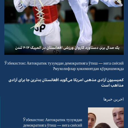
یک مدال برنز، دستاورد کاروان ورزشی افغانستان در المپیک ۲۰۱۲ لندن
Ўзбекистон: Автократик тузумдан демократияга ўтиш — нега сиёсий
мухолифлар ҳокимиятдан қўрқишмоқда?
کمیسیون آزادی مذهبی امریکا می‌گوید افغانستان بدترین جا برای آزادی
مذاهب است
اخرین خبرها
Ўзбекистон: Автократик тузумдан
демократияга ўтиш — нега сиёсий