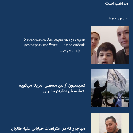
مذاهب است
اخرین خبرها
Ўзбекистон: Автократик тузумдан
демократияга ўтиш — нега сиёсий
мухолифлар...
کمیسیون آزادی مذهبی امریکا می‌گوید
افغانستان بدترین جا برای...
مهاجری‌که در اعتراضات خیابانی علیه طالبان