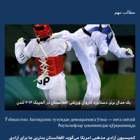
مطالب مهم
یک مدال برنز، دستاورد کاروان ورزشی افغانستان در المپیک ۲۰۱۲ لندن
Ўзбекистон: Автократик тузумдан демократияга ўтиш — нега сиёсий
мухолифлар ҳокимиятдан қўрқишмоқда?
کمیسیون آزادی مذهبی امریکا می‌گوید افغانستان بدترین جا برای آزادی