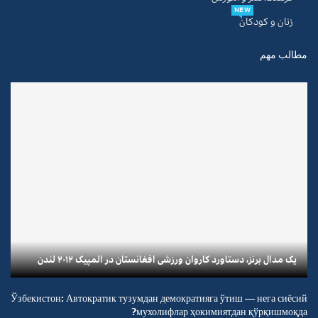
NEW
زنان و کودکان
مطالب مهم
یک مدال برنز، دستاورد کاروان ورزشی افغانستان در المپیک ۲۰۱۲ لندن
Ўзбекистон: Автократик тузумдан демократияга ўтиш — нега сиёсий
мухолифлар ҳокимиятдан қўрқишмоқда?