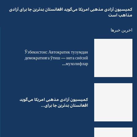
کمیسیون آزادی مذهبی امریکا می‌گوید افغانستان بدترین جا برای آزادی
مذاهب است
اخرین خبرها
Ўзбекистон: Автократик тузумдан
демократияга ўтиш — нега сиёсий
мухолифлар...
کمیسیون آزادی مذهبی امریکا می‌گوید
افغانستان بدترین جا برای...